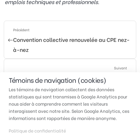
emplois techniques et professionnels.
Précédent
Convention collective renouvelée au CPE nez-
à-nez
Suivant
Mise à jour du guide des tarifs de soins
Témoins de navigation (cookies)
dentaires à compter du 1er avril 2024
Les témoins de navigation collectent des données
statistiques qui sont transmises à Google Analytics pour
nous aider à comprendre comment les visiteurs
interagissent avec notre site. Selon Google Analytics, ces
TUAC 1991-P | Pour faire
informations sont rapportées de manière anonyme.
entendre votre voix au travail
Politique de confidentialité