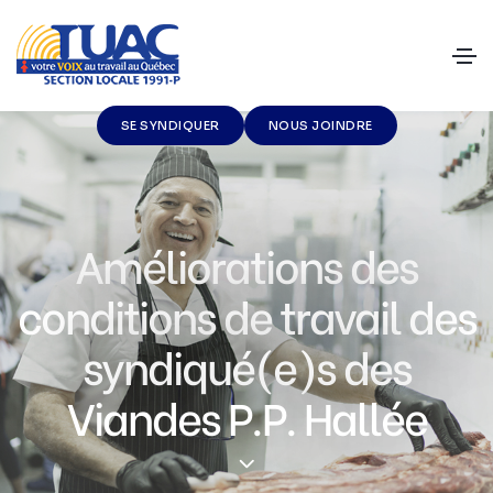
SE SYNDIQUER
NOUS JOINDRE
Améliorations des
conditions de travail des
syndiqué(e)s des
Viandes P.P. Hallée