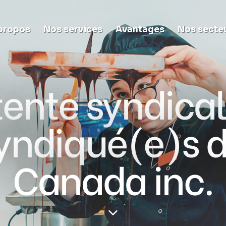
propos
Nos services
Avantages
Nos secte
ente syndical
syndiqué(e)s 
Canada inc.