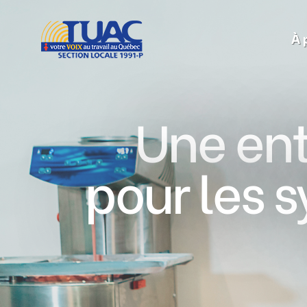
À 
Une ent
pour les 